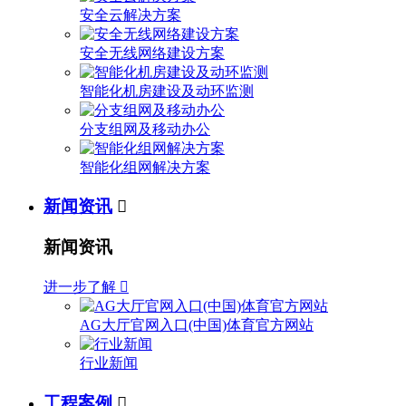
安全云解决方案
安全无线网络建设方案
智能化机房建设及动环监测
分支组网及移动办公
智能化组网解决方案
新闻资讯

新闻资讯
进一步了解

AG大厅官网入口(中国)体育官方网站
行业新闻
工程案例
