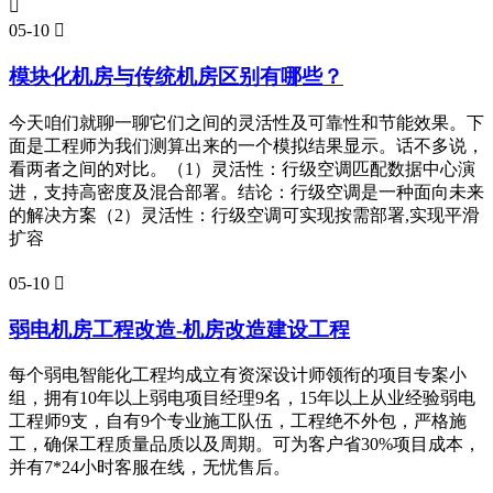

05-10

模块化机房与传统机房区别有哪些？
今天咱们就聊一聊它们之间的灵活性及可靠性和节能效果。下
面是工程师为我们测算出来的一个模拟结果显示。话不多说，
看两者之间的对比。（1）灵活性：行级空调匹配数据中心演
进，支持高密度及混合部署。结论：行级空调是一种面向未来
的解决方案（2）灵活性：行级空调可实现按需部署,实现平滑
扩容
05-10

弱电机房工程改造-机房改造建设工程
每个弱电智能化工程均成立有资深设计师领衔的项目专案小
组，拥有10年以上弱电项目经理9名，15年以上从业经验弱电
工程师9支，自有9个专业施工队伍，工程绝不外包，严格施
工，确保工程质量品质以及周期。可为客户省30%项目成本，
并有7*24小时客服在线，无忧售后。