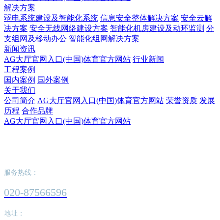
解决方案
弱电系统建设及智能化系统
信息安全整体解决方案
安全云解
决方案
安全无线网络建设方案
智能化机房建设及动环监测
分
支组网及移动办公
智能化组网解决方案
新闻资讯
AG大厅官网入口(中国)体育官方网站
行业新闻
工程案例
国内案例
国外案例
关于我们
公司简介
AG大厅官网入口(中国)体育官方网站
荣誉资质
发展
历程
合作品牌
AG大厅官网入口(中国)体育官方网站
AG大厅官网入口(中国)体育官方网站
服务热线：
020-87566596
地址：